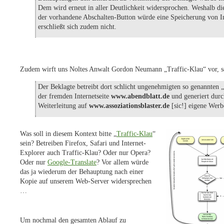
Dem wird erneut in aller Deutlichkeit widersprochen. Weshalb di
der vorhandene Abschalten-Button würde eine Speicherung von In
erschließt sich zudem nicht.
Zudem wirft uns Noltes Anwalt Gordon Neumann „Traffic-Klau“ vor, se
Der Beklagte betreibt dort schlicht ungenehmigten so genannten 
der fremden Internetseite
www.abendblatt.de
und generiert dur
Weiterleitung auf
www.assoziationsblaster.de
[sic!] eigene Wer
Was soll in diesem Kontext bitte „
Traffic-Klau
“
sein? Betreiben Firefox, Safari und Internet-
Explorer auch Traffic-Klau? Oder nur Opera?
Oder nur
Google-Translate
? Vor allem würde
das ja wiederum der Behauptung nach einer
Kopie auf unserem Web-Server widersprechen
…
Um nochmal den gesamten Ablauf zu