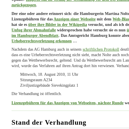
zurückgezogen
.
Der eine oder andere erinnert sich: die Hamburgerin Martina Nolte
Lizenzgebühren für das
Anzeigen einer Webseite
mit dem
Web-Blas
hat sie es
über ihre Bilder in der Wikipedia
versucht, und als ich 
Unfug ihrer Abmahnfalle
widersprochen habe versucht sie es nun
ü
im Hamburger Abendblatt
. Das Amtsgericht Hamburg konnte abe
Urheberrechtsverletzung erkennen
…
Nachdem das AG Hamburg auch in seinem
schriftlichen Protokoll
deutl
dass es eine Urheberrechtsverletzung nicht sieht, macht Nolte auch noch
gegen das Wettbewerbsrecht, geltend. Und da Wettbewerbsrecht am Lan
wird, wurde das Verfahren auf ihren Antrag dort hin verwiesen. Verhan
Mittwoch, 18. August 2010, 11 Uhr
Sitzungsraum A234
Ziviljustizgebäude Sievekingplatz 1
Die Verhandlung ist öffentlich.
Lizenzgebühren für das Anzeigen von Webseiten, nächste Runde
we
Stand der Verhandlung