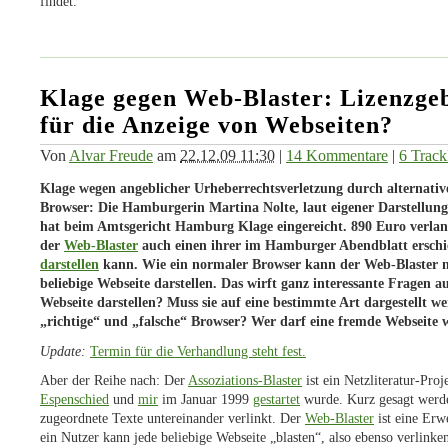
findet.
Klage gegen Web-Blaster: Lizenzge
für die Anzeige von Webseiten?
Von
Alvar Freude
am
22.12.09 11:30
|
14 Kommentare
|
6 Trac
Klage wegen angeblicher Urheberrechtsverletzung
durch alternativ
Browser: Die Hamburgerin Martina Nolte, laut eigener Darstellung
hat beim Amtsgericht Hamburg Klage eingereicht. 890 Euro verlang
der
Web-Blaster
auch einen ihrer im Hamburger Abendblatt erschi
darstellen
kann. Wie ein normaler Browser kann der Web-Blaster n
beliebige Webseite darstellen. Das wirft ganz interessante Fragen au
Webseite darstellen? Muss sie auf eine bestimmte Art dargestellt w
„richtige“ und „falsche“ Browser? Wer darf eine fremde Webseite 
Update:
Termin für die Verhandlung steht fest.
Aber der Reihe nach: Der
Assoziations-Blaster
ist ein Netzliteratur-Pro
Espenschied
und
mir
im Januar 1999
gestartet
wurde. Kurz gesagt werde
zugeordnete Texte untereinander verlinkt. Der
Web-Blaster
ist eine Erw
ein Nutzer kann jede beliebige Webseite „blasten“, also ebenso verlinke