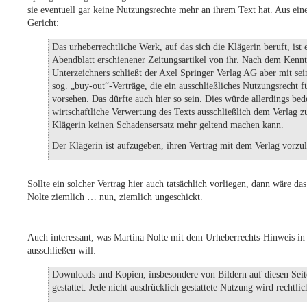
sie eventuell gar keine Nutzungsrechte mehr an ihrem Text hat. Aus ei
Gericht:
Das urheberrechtliche Werk, auf das sich die Klägerin beruft, is
Abendblatt erschienener Zeitungsartikel von ihr. Nach dem Kennt
Unterzeichners schließt der Axel Springer Verlag AG aber mit se
sog. „buy-out“-Verträge, die ein ausschließliches Nutzungsrecht f
vorsehen. Das dürfte auch hier so sein. Dies würde allerdings bed
wirtschaftliche Verwertung des Texts ausschließlich dem Verlag zu
Klägerin keinen Schadensersatz mehr geltend machen kann.
Der Klägerin ist aufzugeben, ihren Vertrag mit dem Verlag vorzu
Sollte ein solcher Vertrag hier auch tatsächlich vorliegen, dann wäre d
Nolte ziemlich … nun, ziemlich ungeschickt.
Auch interessant, was Martina Nolte mit dem Urheberrechts-Hinweis i
ausschließen will:
Downloads und Kopien, insbesondere von Bildern auf diesen Seite
gestattet. Jede nicht ausdrücklich gestattete Nutzung wird rechtlic