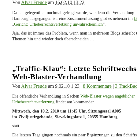
Von
Alvar Freude
am
16.02.10 13:22
Da ich gelegentlich nochmal gefragt wurde, wie denn die Verhandlung 
Hamburg ausgegangen ist: eine Zusammenfassung gibt es nebenan im
B
„
Gericht: Urheberrechtsverletzung unwahrscheinlich
“.
Jaja, das ist immer das Problem, wenn man in mehreren Blogs schreibt 
Themen hin und wieder doch überschneiden …
„Traffic-Klau“: Letzte Schriftwechs
Web-Blaster-Verhandlung
Von
Alvar Freude
am
9.02.10 1:23
|
8 Kommentare
|
3 TrackBa
Die öffentliche Verhandlung in Sachen
Web-Blaster wegen angeblicher
Urheberrechtsverletzung
findet am kommenden
Mittwoch, den 10.2. 2010 um 11:45 Uhr, Sitzungssaal A005
im Ziviljustizgebäude, Sievekingplatz 1, 20355 Hamburg
statt.
Die letzten Tage gingen nochmals ein paar Ergänzungen zu den Schrift