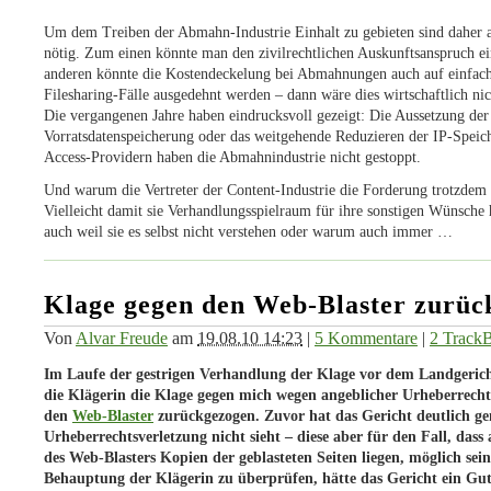
Um dem Treiben der Abmahn-Industrie Einhalt zu gebieten sind dahe
nötig. Zum einen könnte man den zivilrechtlichen Auskunftsanspruch 
anderen könnte die Kostendeckelung bei Abmahnungen auch auf einfach
Filesharing-Fälle ausgedehnt werden – dann wäre dies wirtschaftlich nic
Die vergangenen Jahre haben eindrucksvoll gezeigt: Die Aussetzung der
Vorratsdatenspeicherung oder das weitgehende Reduzieren der IP-Speic
Access-Providern haben die Abmahnindustrie nicht gestoppt.
Und warum die Vertreter der Content-Industrie die Forderung trotzdem 
Vielleicht damit sie Verhandlungsspielraum für ihre sonstigen Wünsche h
auch weil sie es selbst nicht verstehen oder warum auch immer …
Klage gegen den Web-Blaster zurüc
Von
Alvar Freude
am
19.08.10 14:23
|
5 Kommentare
|
2 Track
Im Laufe der gestrigen Verhandlung der Klage vor dem Landgeri
die Klägerin die Klage gegen mich wegen angeblicher Urheberrecht
den
Web-Blaster
zurückgezogen. Zuvor hat das Gericht deutlich gem
Urheberrechtsverletzung nicht sieht – diese aber für den Fall, dass
des Web-Blasters Kopien der geblasteten Seiten liegen, möglich sei
Behauptung der Klägerin zu überprüfen, hätte das Gericht ein Gut