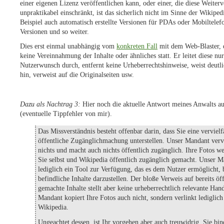
einer eigenen Lizenz veröffentlichen kann, oder einer, die diese Weite
unpraktikabel einschränkt, ist das sicherlich nicht im Sinne der Wikipedi
Beispiel auch automatisch erstellte Versionen für PDAs oder Mobiltelef
Versionen und so weiter.
Dies erst einmal unabhängig vom
konkreten Fall
mit dem Web-Blaster, d
keine Vereinnahmung der Inhalte oder ähnliches statt. Er leitet diese nur
Nutzerwunsch durch, entfernt keine Urheberrechtshinweise, weist deutlic
hin, verweist auf die Originalseiten usw.
Dazu als Nachtrag 3:
Hier noch die aktuelle Antwort meines Anwalts au
(eventuelle Tippfehler von mir).
Das Missverständnis besteht offenbar darin, dass Sie eine verviel
öffentliche Zugänglichmachung unterstellen. Unser Mandant vervi
nichts und macht auch nichts öffentlich zugänglich. Ihre Fotos we
Sie selbst und Wikipedia öffentlich zugänglich gemacht. Unser Ma
lediglich ein Tool zur Verfügung, das es dem Nutzer ermöglicht, b
befindliche Inhalte darzustellen. Der bloße Verweis auf bereits öf
gemachte Inhalte stellt aber keine urheberrechtlich relevante Han
Mandant kopiert Ihre Fotos auch nicht, sondern verlinkt lediglich
Wikipedia.
Ungeachtet dessen, ist Ihr vorgehen aber auch treuwidrig. Sie bin