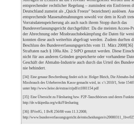
entsprechender rechtlicher Regelung – zumindest ein Einfrieren d
Deutschland zumeist als „Quick Freeze“ bezeichnet) auslösen. A
entsprechende Massenabmahnungen sowohl vor dem in Kraft tret
Vorratsdatenspeicherung als auch nach ihrem Stopp durch das
Bundesverfassungsgericht durchgeführt: Da die meisten Access-
der Abrechnung oder Missbrauchsbekämpfung die Daten für weni
konnten diese auch weiterhin abgefragt werden. Zudem durften di
Beschluss des Bundesverfassungsgerichts vom 11. März 2008[36] 
Straftaten nach § 100a Abs. 2 StPO genutzt werden. Diese Einsch
nicht für aus anderen Gründen gespeicherte oder vorhandene Dat
Geschäft der Abmahn-Industrie auch durch das Urteil des Bundes
nie behindert.
[34]: Eine genaue Beschreibung findet sich in: Holger Bleich, Die Abmahn-In
Missbrauch des Urheberrechts Kasse gemacht wird, in: c‘t 2010/1, Seite 154ff
unter http://www.heise.de/extras/ct/pdf/ct1001154.pdf
[35]: Eine Übersicht zu Filesharing bzw. P2P-Tauschbörsen und deren Funktion
http://de.wikipedia.org/wiki/Filesharing
[36]: BVerfG, 1 BvR 256/08 vom 11.3.2008;
http://www.bundesverfassungsgericht.de/entscheidungen/rs20080311_1bvr02