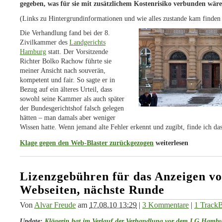
gegeben, was für sie mit zusätzlichem Kostenrisiko verbunden wäre
(Links zu Hintergrundinformationen und wie alles zustande kam finden
Die Verhandlung fand bei der 8.
Zivilkammer des
Landgerichts
Hamburg
statt. Der Vorsitzende
Richter Bolko Rachow führte sie
meiner Ansicht nach souverän,
kompetent und fair. So sagte er in
Bezug auf ein älteres Urteil, dass
sowohl seine Kammer als auch später
der Bundesgerichtshof falsch gelegen
hätten – man damals aber weniger
Wissen hatte. Wenn jemand alte Fehler erkennt und zugibt, finde ich da
Klage gegen den Web-Blaster zurückgezogen
weiterlesen
Lizenzgebühren für das Anzeigen v
Webseiten, nächste Runde
Von
Alvar Freude
am
17.08.10 13:29
|
3 Kommentare
|
1 Track
Update:
Klägerin hat im Verlauf der Verhandlung vor dem LG Hambu