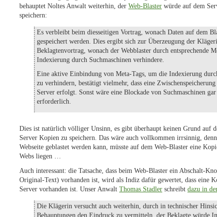
behauptet Noltes Anwalt weiterhin, der
Web-Blaster
würde auf dem Ser
speichern:
Es verbleibt beim diesseitigen Vortrag, wonach Daten auf dem Bl
gespeichert werden. Dies ergibt sich zur Überzeugung der Klägeri
Beklagtenvortrag, wonach der Webblaster durch entsprechende M
Indexierung durch Suchmaschinen verhindere.
Eine aktive Einbindung von Meta-Tags, um die Indexierung dur
zu verhindern, bestätigt vielmehr, dass eine Zwischenspeicherun
Server erfolgt. Sonst wäre eine Blockade von Suchmaschinen gar 
erforderlich.
Dies ist natürlich völliger Unsinn, es gibt überhaupt keinen Grund auf
Server Kopien zu speichern. Das wäre auch vollkommen irrsinnig, denn 
Webseite geblastet werden kann, müsste auf dem Web-Blaster eine Kopi
Webs liegen …
Auch interessant: die Tatsache, dass beim Web-Blaster ein Abschalt-Kn
Original-Text) vorhanden ist, wird als Indiz dafür gewertet, dass eine 
Server vorhanden ist. Unser Anwalt
Thomas Stadler
schreibt
dazu in de
Die Klägerin versucht auch weiterhin, durch in technischer Hinsic
Behauptungen den Eindruck zu vermitteln, der Beklagte würde In