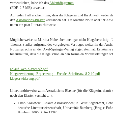
verdeutlichen, habe ich das
Ablaufdiagramm
(PDF, 2,7 MB) erweitert.
Auf jeden Fall erscheint mir, dass die Klägerin und Ihr Anwalt weder 
den
Assoziations-Blaster
verstanden hat. Da Martina Nolte oder ihr Anwal
unten ein paar Literaturhinweise.
Möglicherweise ist Martina Nolte aber auch gar nicht Klageberechtigt.
Thomas Stadler aufgrund des vorgelegten Vertrages weiterhin der Ansicht
Nutzungsrechte an den Axel-Springer-Verlag abgetreten hat. Es könnte a
hinauslaufen, dass die Klage schon an den formalen Voraussetzungen sch
ablauf_web-blaster-v2.pdf
Klageerwiderung_Ergaenzung__Freude_Schrfitsatz_8.2.10.pdf
klageerwiderung.pdf
Literaturhinweise zum Assoziations-Blaster
(für die Klägerin, damit s
noch den Blaster versteht …):
Timo Kozlowski: Oskars Assoziationen; in: Wulf Segebrecht, Lehr
deutsche Literaturwissenschaft, Universität Bamberg (Hrsg.): Fußn
Bamberg 2000; Seite 132ff