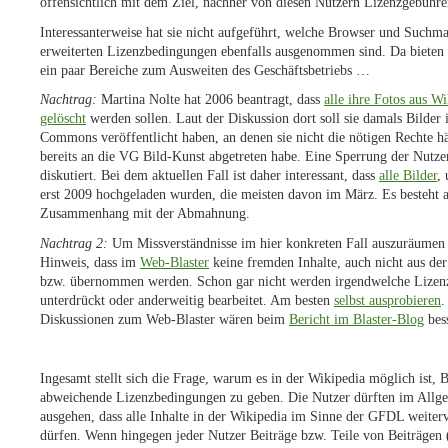
offensichtlich mit dem Ziel, nachher von diesen Nutzern Lizenzgebühre
Interessanterweise hat sie nicht aufgeführt, welche Browser und Suchm
erweiterten Lizenzbedingungen ebenfalls ausgenommen sind. Da bieten s
ein paar Bereiche zum Ausweiten des Geschäftsbetriebs …
Nachtrag:
Martina Nolte hat 2006 beantragt, dass
alle ihre Fotos aus 
gelöscht
werden sollen. Laut der Diskussion dort soll sie damals Bilder
Commons veröffentlicht haben, an denen sie nicht die nötigen Rechte hät
bereits an die VG Bild-Kunst abgetreten habe. Eine Sperrung der Nutz
diskutiert. Bei dem aktuellen Fall ist daher interessant, dass
alle Bilder
, 
erst 2009 hochgeladen wurden, die meisten davon im März. Es besteht al
Zusammenhang mit der Abmahnung.
Nachtrag 2:
Um Missverständnisse im hier konkreten Fall auszuräumen
Hinweis, dass im
Web-Blaster
keine fremden Inhalte, auch nicht aus der
bzw. übernommen werden. Schon gar nicht werden irgendwelche Lizenz
unterdrückt oder anderweitig bearbeitet. Am besten
selbst ausprobieren
.
Diskussionen zum Web-Blaster wären beim
Bericht im Blaster-Blog
bes
Ingesamt stellt sich die Frage, warum es in der Wikipedia möglich ist, B
abweichende Lizenzbedingungen zu geben. Die Nutzer dürften im All
ausgehen, dass alle Inhalte in der Wikipedia im Sinne der GFDL weite
dürfen. Wenn hingegen jeder Nutzer Beiträge bzw. Teile von Beiträgen (