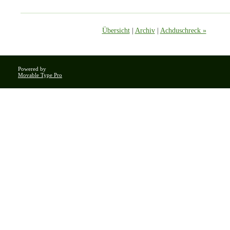
Übersicht
|
Archiv
|
Achduschreck »
Powered by
Movable Type Pro