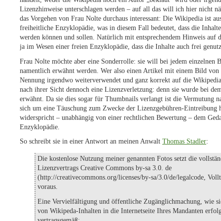
Lizenzhinweise unterschlagen werden – auf all das will ich hier nicht nä
das Vorgehen von Frau Nolte durchaus interessant: Die Wikipedia ist au
freiheitliche Enzyklopädie, was in diesem Fall bedeutet, dass die Inhalt
werden können und sollen. Natürlich mit entsprechendem Hinweis auf di
ja im Wesen einer freien Enzyklopädie, dass die Inhalte auch frei genu
Frau Nolte möchte aber eine Sonderrolle: sie will bei jedem einzelnen Bi
namentlich erwähnt werden. Wer also einen Artikel mit einem Bild von
Nennung irgendwo weiterverwendet und ganz korrekt auf die Wikipedia
nach ihrer Sicht dennoch eine Lizenzverletzung: denn sie wurde bei dem
erwähnt. Da sie dies sogar für Thumbnails verlangt ist die Vermutung na
sich um eine Täuschung zum Zwecke der Lizenzgebühren-Eintreibung h
widerspricht – unabhängig von einer rechtlichen Bewertung – dem Geda
Enzyklopädie.
So schreibt sie in einer Antwort an meinen Anwalt
Thomas Stadler
:
Die kostenlose Nutzung meiner genannten Fotos setzt die vollstä
Lizenzvertrags Creative Commons by-sa 3.0. de
(http://creativecommons.org/licenses/by-sa/3.0/de/legalcode, Vol
voraus.
Eine Vervielfältigung und öffentliche Zugänglichmachung, wie s
von Wikipeda-Inhalten in die Internetseite Ihres Mandanten erfolg
vertragsgemäß: