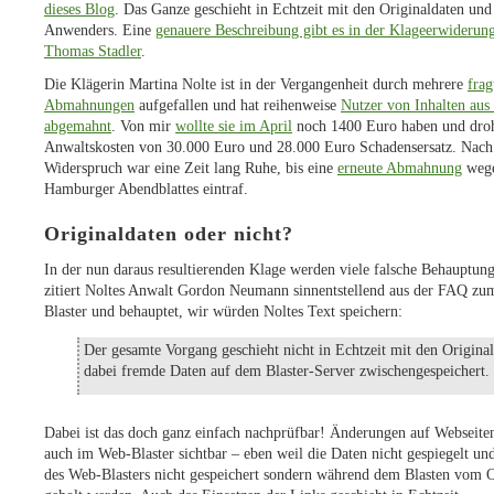
dieses Blog
. Das Ganze geschieht in Echtzeit mit den Originaldaten und
Anwenders. Eine
genauere Beschreibung gibt es in der Klageerwiderun
Thomas Stadler
.
Die Klägerin Martina Nolte ist in der Vergangenheit durch mehrere
fra
Abmahnungen
aufgefallen und hat reihenweise
Nutzer von Inhalten aus
abgemahnt
. Von mir
wollte sie im April
noch 1400 Euro haben und droh
Anwaltskosten von 30.000 Euro und 28.000 Euro Schadensersatz. Nac
Widerspruch war eine Zeit lang Ruhe, bis eine
erneute Abmahnung
wege
Hamburger Abendblattes eintraf.
Originaldaten oder nicht?
In der nun daraus resultierenden Klage werden viele falsche Behauptung
zitiert Noltes Anwalt Gordon Neumann sinnentstellend aus der FAQ zum
Blaster und behauptet, wir würden Noltes Text speichern:
Der gesamte Vorgang geschieht nicht in Echtzeit mit den Origina
dabei fremde Daten auf dem Blaster-Server zwischengespeichert.
Dabei ist das doch ganz einfach nachprüfbar! Änderungen auf Webseite
auch im Web-Blaster sichtbar – eben weil die Daten nicht gespiegelt un
des Web-Blasters nicht gespeichert sondern während dem Blasten vom O