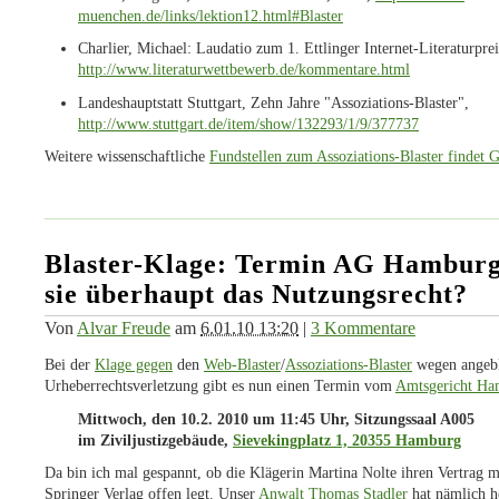
muenchen.de/links/lektion12.html#Blaster
Charlier, Michael: Laudatio zum 1. Ettlinger Internet-Literaturprei
http://www.literaturwettbewerb.de/kommentare.html
Landeshauptstatt Stuttgart, Zehn Jahre "Assoziations-Blaster",
http://www.stuttgart.de/item/show/132293/1/9/377737
Weitere wissenschaftliche
Fundstellen zum Assoziations-Blaster findet 
Blaster-Klage: Termin AG Hamburg
sie überhaupt das Nutzungsrecht?
Von
Alvar Freude
am
6.01.10 13:20
|
3 Kommentare
Bei der
Klage gegen
den
Web-Blaster
/
Assoziations-Blaster
wegen angebl
Urheberrechtsverletzung gibt es nun einen Termin vom
Amtsgericht Ha
Mittwoch, den 10.2. 2010 um 11:45 Uhr, Sitzungssaal A005
im Ziviljustizgebäude,
Sievekingplatz 1, 20355 Hamburg
Da bin ich mal gespannt, ob die Klägerin Martina Nolte ihren Vertrag 
Springer Verlag offen legt. Unser
Anwalt Thomas Stadler
hat nämlich h