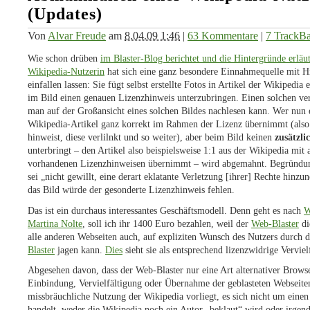
(Updates)
Von
Alvar Freude
am
8.04.09 1:46
|
63 Kommentare
|
7 TrackB
Wie schon drüben
im Blaster-Blog berichtet und die Hintergründe erläut
Wikipedia-Nutzerin
hat sich eine ganz besondere Einnahmequelle mit H
einfallen lassen: Sie fügt selbst erstellte Fotos in Artikel der Wikipedia
im Bild einen genauen Lizenzhinweis unterzubringen. Einen solchen verl
man auf der Großansicht eines solchen Bildes nachlesen kann. Wer nun 
Wikipedia-Artikel ganz korrekt im Rahmen der Lizenz übernimmt (also 
hinweist, diese verlilnkt und so weiter), aber beim Bild keinen
zusätzli
unterbringt – den Artikel also beispielsweise 1:1 aus der Wikipedia mit a
vorhandenen Lizenzhinweisen übernimmt – wird abgemahnt. Begründun
sei „nicht gewillt, eine derart eklatante Verletzung [ihrer] Rechte hinz
das Bild würde der gesonderte Lizenzhinweis fehlen.
Das ist ein durchaus interessantes Geschäftsmodell. Denn geht es nach
W
Martina Nolte
, soll ich ihr 1400 Euro bezahlen, weil der
Web-Blaster
di
alle anderen Webseiten auch, auf expliziten Wunsch des Nutzers durch 
Blaster
jagen kann.
Dies
sieht sie als entsprechend lizenzwidrige Verviel
Abgesehen davon, dass der Web-Blaster nur eine Art alternativer Browser
Einbindung, Vervielfältigung oder Übernahme der geblasteten Webseiten 
missbräuchliche Nutzung der Wikipedia vorliegt, es sich nicht um eine
handelt, weder die Wikipedia noch ein Autor „beklaut“ wird oder irgen