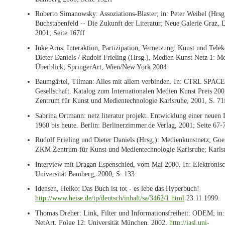
Roberto Simanowsky: Assoziations-Blaster; in: Peter Weibel (Hrsg
Buchstabenfeld -- Die Zukunft der Literatur; Neue Galerie Graz, 
2001; Seite 167ff
Inke Arns: Interaktion, Partizipation, Vernetzung: Kunst und Tele
Dieter Daniels / Rudolf Frieling (Hrsg.), Medien Kunst Netz 1: M
Überblick; SpringerArt, Wien/New York 2004
Baumgärtel, Tilman: Alles mit allem verbinden. In: CTRL SPACE
Gesellschaft. Katalog zum Internationalen Medien Kunst Preis 200
Zentrum für Kunst und Medientechnologie Karlsruhe, 2001, S. 71
Sabrina Ortmann: netz literatur projekt. Entwicklung einer neuen
1960 bis heute. Berlin: Berlinerzimmer.de Verlag, 2001; Seite 67-
Rudolf Frieling und Dieter Daniels (Hrsg.): Medienkunstnetz; Goet
ZKM Zentrum für Kunst und Medientechnologie Karlsruhe; Karls
Interview mit Dragan Espenschied, vom Mai 2000. In: Elektronisch
Universität Bamberg, 2000, S. 133
Idensen, Heiko: Das Buch ist tot - es lebe das Hyperbuch!
http://www.heise.de/tp/deutsch/inhalt/sa/3462/1.html
23.11.1999.
Thomas Dreher: Link, Filter und Informationsfreiheit: ODEM; in:
NetArt, Folge 12; Universität München, 2002,
http://iasl.uni-