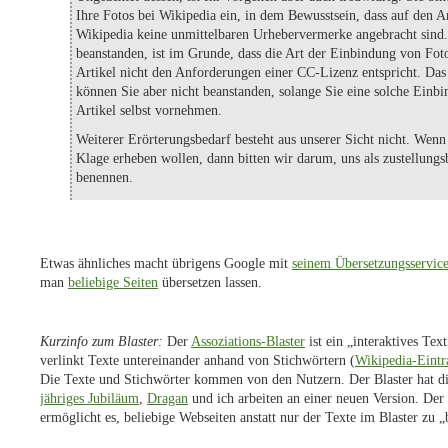
Ihre Fotos bei Wikipedia ein, in dem Bewusstsein, dass auf den Ar
Wikipedia keine unmittelbaren Urhebervermerke angebracht sind
beanstanden, ist im Grunde, dass die Art der Einbindung von Foto
Artikel nicht den Anforderungen einer CC-Lizenz entspricht. Das
können Sie aber nicht beanstanden, solange Sie eine solche Einb
Artikel selbst vornehmen.
Weiterer Erörterungsbedarf besteht aus unserer Sicht nicht. Wenn
Klage erheben wollen, dann bitten wir darum, uns als zustellungs
benennen.
Etwas ähnliches macht übrigens Google mit
seinem Übersetzungsservic
man
beliebige Seiten
übersetzen lassen.
Kurzinfo zum Blaster:
Der
Assoziations-Blaster
ist ein „interaktives Tex
verlinkt Texte untereinander anhand von Stichwörtern (
Wikipedia-Eintr
Die Texte und Stichwörter kommen von den Nutzern. Der Blaster hat di
jähriges Jubiläum
,
Dragan
und ich arbeiten an einer neuen Version. Der
ermöglicht es, beliebige Webseiten anstatt nur der Texte im Blaster zu „