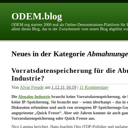
ODEM.blog
ODEM.org startete 2000 mal als Online-Demonstrations-Plattform für Bü
allem dieses Blog, das in der Zwischenzeit vom neuen Blog abgelöst w
Neues in der Kategorie
Abmahnung
Vorratsdatenspeicherung für die A
Industrie?
Von
Alvar Freude
am
1.12.11 16:19
|
11 Kommentare
Die
Abmahn-Industrie
braucht keine Vorratsdatenspeicherung, sie
keine IP-Speicherung. Sie braucht nur – wenn überhaupt – das in 
Diskussion erfundene und auch von strengsten IP-Speicherungs-Ge
angepriesene „Quick Freeze“. Aber seit Jahren kommt sie auch gan
Vorratsdatenspeicherung oder Quick Freeze aus.
Nico Lumma berichtet, Hans-Joachim Otto (FDP-Politiker und parlamen