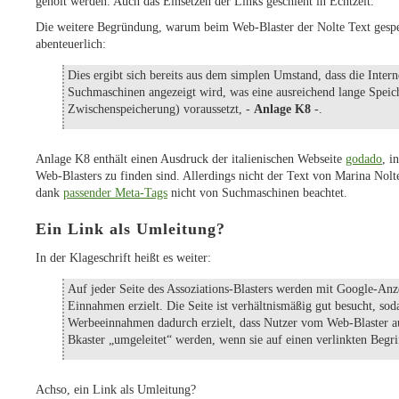
geholt werden. Auch das Einsetzen der Links geschieht in Echtzeit.
Die weitere Begründung, warum beim Web-Blaster der Nolte Text gespeic
abenteuerlich:
Dies ergibt sich bereits aus dem simplen Umstand, dass die Intern
Suchmaschinen angezeigt wird, was eine ausreichend lange Speich
Zwischenspeicherung) voraussetzt, -
Anlage K8
-.
Anlage K8 enthält einen Ausdruck der italienischen Webseite
godado
, i
Web-Blasters zu finden sind. Allerdings nicht der Text von Marina Nolt
dank
passender Meta-Tags
nicht von Suchmaschinen beachtet.
Ein Link als Umleitung?
In der Klageschrift heißt es weiter:
Auf jeder Seite des Assoziations-Blasters werden mit Google-Anze
Einnahmen erzielt. Die Seite ist verhältnismäßig gut besucht, sod
Werbeeinnahmen dadurch erzielt, dass Nutzer vom Web-Blaster au
Bkaster „umgeleitet“ werden, wenn sie auf einen verlinkten Begri
Achso, ein Link als Umleitung?