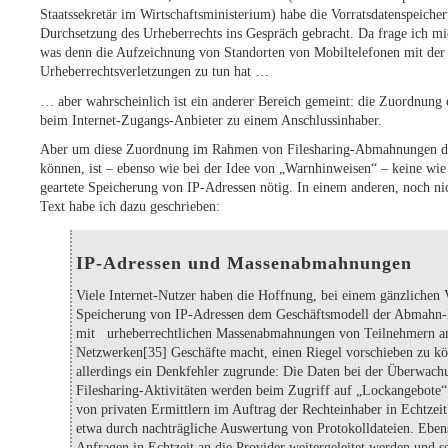
Staatssekretär im Wirtschaftsministerium) habe die Vorratsdatenspeiche
Durchsetzung des Urheberrechts ins Gespräch gebracht. Da frage ich mic
was denn die Aufzeichnung von Standorten von Mobiltelefonen mit der
Urheberrechtsverletzungen zu tun hat …
… aber wahrscheinlich ist ein anderer Bereich gemeint: die Zuordnung 
beim Internet-Zugangs-Anbieter zu einem Anschlussinhaber.
Aber um diese Zuordnung im Rahmen von Filesharing-Abmahnungen d
können, ist – ebenso wie bei der Idee von „Warnhinweisen“ – keine wi
geartete Speicherung von IP-Adressen nötig. In einem anderen, noch nic
Text habe ich dazu geschrieben:
IP-Adressen und Massenabmahnungen
Viele Internet-Nutzer haben die Hoffnung, bei einem gänzlichen 
Speicherung von IP-Adressen dem Geschäftsmodell der Abmahn-I
mit urheberrechtlichen Massenabmahnungen von Teilnehmern an
Netzwerken[35] Geschäfte macht, einen Riegel vorschieben zu k
allerdings ein Denkfehler zugrunde: Die Daten bei der Überwach
Filesharing-Aktivitäten werden beim Zugriff auf „Lockangebote“
von privaten Ermittlern im Auftrag der Rechteinhaber in Echtzeit 
etwa durch nachträgliche Auswertung von Protokolldateien. Eben
Anfragen in Echtzeit an die Provider weitergeleitet werden und s