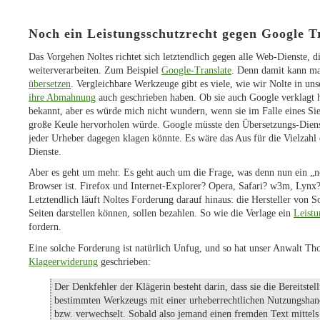
Noch ein Leistungsschutzrecht gegen Google T
Das Vorgehen Noltes richtet sich letztendlich gegen alle Web-Dienste, d
weiterverarbeiten. Zum Beispiel
Google-Translate
. Denn damit kann m
übersetzen
. Vergleichbare Werkzeuge gibt es viele, wie wir Nolte in un
ihre Abmahnung
auch geschrieben haben. Ob sie auch Google verklagt 
bekannt, aber es würde mich nicht wundern, wenn sie im Falle eines Sie
große Keule hervorholen würde. Google müsste den Übersetzungs-Dienst
jeder Urheber dagegen klagen könnte. Es wäre das Aus für die Vielzahl
Dienste.
Aber es geht um mehr. Es geht auch um die Frage, was denn nun ein „
Browser ist. Firefox und Internet-Explorer? Opera, Safari? w3m, Lyn
Letztendlich läuft Noltes Forderung darauf hinaus: die Hersteller von 
Seiten darstellen können, sollen bezahlen. So wie die Verlage ein
Leistu
fordern.
Eine solche Forderung ist natürlich Unfug, und so hat unser Anwalt Th
Klageerwiderung
geschrieben:
Der Denkfehler der Klägerin besteht darin, dass sie die Bereitstel
bestimmten Werkzeugs mit einer urheberrechtlichen Nutzungshand
bzw. verwechselt. Sobald also jemand einen fremden Text mittels