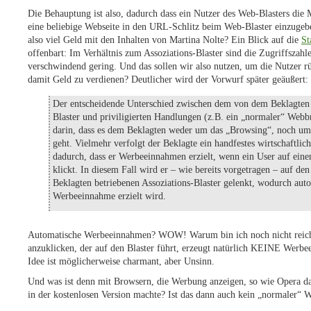
Die Behauptung ist also, dadurch dass ein Nutzer des Web-Blasters die 
eine beliebige Webseite in den URL-Schlitz beim Web-Blaster einzugebe
also viel Geld mit den Inhalten von Martina Nolte? Ein Blick auf die
St
offenbart: Im Verhältnis zum Assoziations-Blaster sind die Zugriffszah
verschwindend gering. Und das sollen wir also nutzen, um die Nutzer r
damit Geld zu verdienen? Deutlicher wird der Vorwurf später geäußert:
Der entscheidende Unterschied zwischen dem von dem Beklagten
Blaster und priviligierten Handlungen (z.B. ein „normaler“ Webb
darin, dass es dem Beklagten weder um das „Browsing“, noch um
geht. Vielmehr verfolgt der Beklagte ein handfestes wirtschaftlich
dadurch, dass er Werbeeinnahmen erzielt, wenn ein User auf einen
klickt. In diesem Fall wird er – wie bereits vorgetragen – auf de
Beklagten betriebenen Assoziations-Blaster gelenkt, wodurch aut
Werbeeinnahme erzielt wird.
Automatische Werbeeinnahmen? WOW! Warum bin ich noch nicht reic
anzuklicken, der auf den Blaster führt, erzeugt natürlich KEINE Werb
Idee ist möglicherweise charmant, aber Unsinn.
Und was ist denn mit Browsern, die Werbung anzeigen, so wie Opera da
in der kostenlosen Version machte? Ist das dann auch kein „normaler“