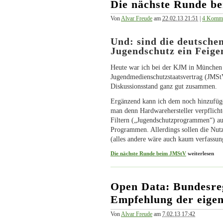
Die nächste Runde b
Von
Alvar Freude
am
22.02.13 21:51
|
4 Komme
Und: sind die deutsch
Jugendschutz ein Feige
Heute war ich bei der KJM in München 
Jugendmedienschutzstaatsvertrag (JMS
Diskussionsstand ganz gut zusammen.
Ergänzend kann ich dem noch hinzufüge
man denn Hardwarehersteller verpflichte
Filtern („Jugendschutzprogrammen“) aus
Programmen. Allerdings sollen die Nutze
(alles andere wäre auch kaum verfassu
Die nächste Runde beim JMStV
weiterlesen
Open Data: Bundesreg
Empfehlung der eige
Von
Alvar Freude
am
7.02.13 17:42