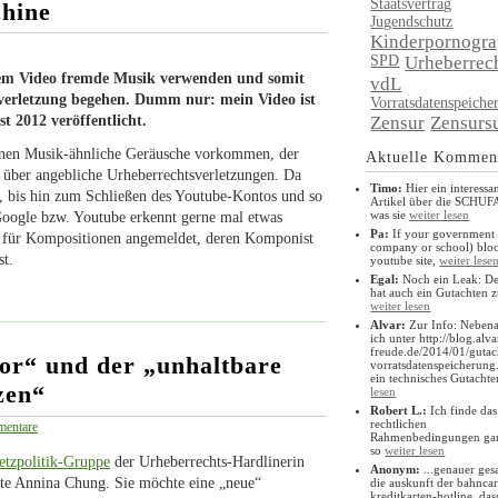
Staatsvertrag
chine
Jugendschutz
Kinderpornogra
SPD
Urheberrec
nem Video fremde Musik verwenden und somit
vdL
verletzung begehen. Dumm nur: mein Video ist
Vorratsdatenspeiche
Zensur
Zensurs
t 2012 veröffentlicht.
denen Musik-ähnliche Geräusche vorkommen, der
Aktuelle Kommen
 über angebliche Urheberrechtsverletzungen. Da
Timo:
Hier ein interessa
, bis hin zum Schließen des Youtube-Kontos und so
Artikel über die SCHUF
was sie
weiter lesen
oogle bzw. Youtube erkennt gerne mal etwas
Pa:
If your government 
tz für Kompositionen angemeldet, deren Komponist
company or school) blo
st.
youtube site,
weiter lese
Egal:
Noch ein Leak: De
hat auch ein Gutachten z
weiter lesen
Alvar:
Zur Info: Neben
ich unter http://blog.alva
freude.de/2014/01/gutac
r“ und der „unhaltbare
vorratsdatenspeicherung
ein technisches Gutacht
zen“
lesen
Robert L.:
Ich finde das
rechtlichen
entare
Rahmenbedingungen gar
so
weiter lesen
tzpolitik-Gruppe
der Urheberrechts-Hardlinerin
Anonym:
...genauer ges
tte Annina Chung. Sie möchte eine „neue“
die auskunft der bahnca
kreditkarten-hotline, das