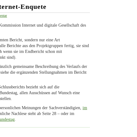
nternet-Enquete
ntar
mmission Internet und digitale Gesellschaft des
mten Bericht, sondern nur eine Art
lle Berichte aus den Projektgruppen fertig, sie sind
ch wenn sie im Endbericht schon mit
nkt sind).
gänzlich gemeinsame Beschreibung des Verlaufs der
 siehe die ergänzenden Stellungnahmen im Bericht
hlussberichts bezieht sich auf die
Bundestag, allen Ausschüssen auf Wunsch eine
tellen.
e personlichen Meinungen der Sachverständigien,
im
nliche Nachlese steht ab Seite 28 – oder im
Bundestag
.