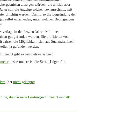
uchergebnissen anzeigen würden, die an sich aber
Daher soll die Anzeige solcher Textausschnitte mit
stenpflichtig werden. Damit, so die Begründung der
en selbst entscheiden, unter welchen Bedingungen
en.
enverlage in den letzten Jahren Millionen
inen gut gefunden werden. Sie profitieren von
t Jahren die Möglichkeit, sich aus Suchmaschinen
 wollen ja gefunden werden.
tzrecht gibt es beispielsweise hier:
emeier
, insbesondere ist die Serie „Lügen fürs
dern
(hat
nicht geklappt
)
hine, die das neue Leistungsschutzrecht einhält!