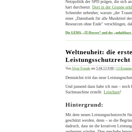
Netzpolitik der SPD prägen, die sich a
hart durchsetzt.
Dort in der Gruppe erkl
Schneider nebenher, warum „
der Traum
einer „
Datenbank für alle Musiktitel der
Resourcen ohne Ende“ verschlingen, d
Die GEMA, „IT-Horror“ und der „unhaltbare
Weltneuheit: die erst
Leistungsschutzrecht 
Von
Alvar Freude
am
5.04.13 9:00
|
13 Kommen
Demnächst tritt das neue Leistungsschut
Und passend dazu habe ich nun – noch B
Suchmaschine erstellt:
Leischure
!
Hintergrund:
Mit dem neuen Leistungsschutzrecht für 
geschützt werden, denn – so die Begrü
dadruch, dass sie die kreativen Leistu
ausbeuten würden. Dies geschehe beispi