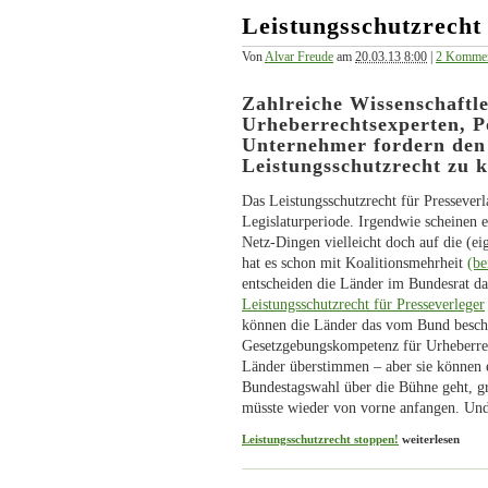
Leistungsschutzrecht
Von
Alvar Freude
am
20.03.13 8:00
|
2 Kommen
Zahlreiche Wissenschaftle
Urheberrechtsexperten, Po
Unternehmer fordern den 
Leistungsschutzrecht zu 
Das Leistungsschutzrecht für Presseverl
Legislaturperiode. Irgendwie scheinen e
Netz-Dingen vielleicht doch auf die (ei
hat es schon mit Koalitionsmehrheit
(be
entscheiden die Länder im Bundesrat da
Leistungsschutzrecht für Presseverleger
können die Länder das vom Bund beschlo
Gesetzgebungskompetenz für Urheberrec
Länder überstimmen – aber sie können e
Bundestagswahl über die Bühne geht, gr
müsste wieder von vorne anfangen. Und
Leistungsschutzrecht stoppen!
weiterlesen