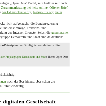
aliges „Open Data“ Portal, nun heißt es nur noch
:
Zusammenfassung bei heise online
,
Offener Brief
,
re
bei E-Demokratie.org
,
Netzpolitik.org
,
beim
spekt nicht aufgetaucht: die Bundesregierung
re und einstimmige, Fraktions- und
lung der Internet-Enquete. Selbst die
gemeinsamen
tgruppe Demokratie und Staat sind da deutlich:
ta-Prinzipien der Sunlight-Foundation sollten
der Projektgruppe Demokratie und Staat
; Thema Open Data
ücksichtigt.
ngen
noch darüber hinaus, aber schon die
m Punkt eindeutig.
digitalen Gesellschaft