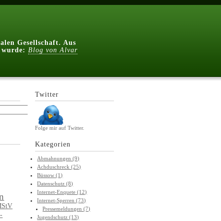
alen Gesellschaft. Aus
t wurde:
Blog von Alvar
Twitter
Folge mir auf Twitter.
Kategorien
Abmahnungen (9)
Achduschreck (25)
Büssow (1)
Datenschutz (8)
Internet-Enquete (12)
en
Internet-Sperren (73)
MStV
Pressemeldungen (7)
-
Jugendschutz (13)