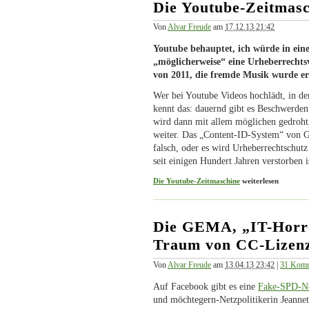
Die Youtube-Zeitmas
Von
Alvar Freude
am
17.12.13 21:42
Youtube behauptet, ich würde in ei
„möglicherweise“ eine Urheberrechts
von 2011, die fremde Musik wurde ers
Wer bei Youtube Videos hochlädt, in 
kennt das: dauernd gibt es Beschwerden
wird dann mit allem möglichen gedroht
weiter. Das „Content-ID-System“ von G
falsch, oder es wird Urheberrechtschu
seit einigen Hundert Jahren verstorben i
Die Youtube-Zeitmaschine
weiterlesen
Die GEMA, „IT-Horro
Traum von CC-Lizen
Von
Alvar Freude
am
13.04.13 23:42
|
31 Komm
Auf Facebook gibt es eine
Fake-SPD-Ne
und möchtegern-Netzpolitikerin Jeanne