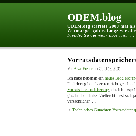
ODEM.blog
ODEM.org startete 2000 mal als 
Zeitmangel gab es lange vor all
Freude
. Sowie
mehr über mich …
Vorratsdatenspeicher
Von
Alvar Freude
am
24.01.14 20:31
Ich habe nebenan ein
neues Blog eröffn
Und dort gibts als ersten richtigen Inha
Vorratsdatenspeicherung
, das ich urspr
geschrieben habe. Vielleicht lässt sich 
versachlichen …
➜
Technisches Gutachten Vorratsdatens