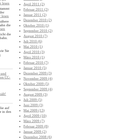
r lesen
April 2011 (2)
 stammt
Februar 2011 (2)
 der
Januar 2011 (2)
r lesen
Dezember 2010 (2)
nähere
Bahn die
Oktober 2010 (1)
esen
September 2010 (2)
icht die
August 2010 (7)
 bahn.
Juli 2010 (6)
Mai 2010 (1)
wie Sie
April 2010 (3)
n
März 2010 (1)
Februar 2010 (7)
Januar 2010 (5)
Dezember 2009 (3)
 und
von CC-
November 2009 (4)
Oktober 2009 (5)
September 2009 (4)
hält!
August 2009 (3)
Juli 2009 (5)
Juni 2009 (3)
Sie auf
Mai 2009 (13)
ge in den
April 2009 (10)
März 2009 (7)
Februar 2009 (8)
Januar 2009 (2)
Dezember 2008 (6)