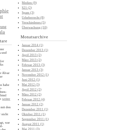
Medien (9)
S21 (2)
phie
Spam (3)
ht
Urheberrecht (8)
Verschiedenes (5)
rung
Überwachung (10)
ula
Monatsarchive
tare
Januar 2014 (1)
nter
Dezember 2013 (1)
A und
April 2013 (2)
März 2013 (2)
(or
cks
Februar 2013 (3)
n
Januar 2013 (3)
r Alvar
November 2012 (1)
ur
Juni 2012 (1)
Mai 2012 (3)
an habe
r-
April 2012 (2)
hten-
März 2012 (2)
.html
en
weiter
Februar 2012 (4)
Januar 2012 (2)
 mit den
Dezember 2011 (1)
 nicht
Oktober 2011 (1)
September 2011 (1)
agt, war
August 2011 (1)
rd-
Mai 2011 (3)
s der