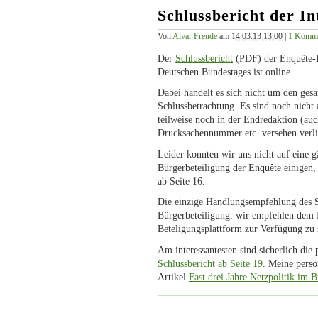
Schlussbericht der I
Von
Alvar Freude
am
14.03.13 13:00
|
1 Komme
Der
Schlussbericht
(PDF) der Enquête-Ko
Deutschen Bundestages ist online.
Dabei handelt es sich nicht um den gesa
Schlussbetrachtung. Es sind noch nicht a
teilweise noch in der Endredaktion (au
Drucksachennummer etc. versehen verli
Leider konnten wir uns nicht auf eine 
Bürgerbeteiligung der Enquête einigen,
ab Seite 16.
Die einzige Handlungsempfehlung des Sc
Bürgerbeteiligung: wir empfehlen dem 
Beteligungsplattform zur Verfügung zu s
Am interessantesten sind sicherlich di
Schlussbericht ab Seite 19
. Meine persö
Artikel
Fast drei Jahre Netzpolitik im 