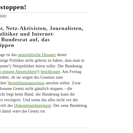
 stoppen!
tare
r, Netz-Aktivisten, Journalisten,
litiker und Internet-
Bundesrat auf, das
kippen
age ist das
netzpolitische Desaster
dieser
inige Politiker nicht gelernt zu haben, dass man in
genen!) Netzpolitiker hören sollte. Der Bundestag
i einigen Abweichlern
!)
beschlossen
. Am Freitag
rüber, ob sie wegen des Gesetzes zum
den
Vermittlungsausschuss
anrufen sollen. Zwar
ssene Gesetz nicht gänzlich stoppen – die
ht liegt beim Bund, der Bundestag kann die
s verzögern. Und wenn das alles nicht vor der
eift des
Diskontinuitätsprinzip
: Der neue Bundestag
 damit wäre das Gesetz tot.