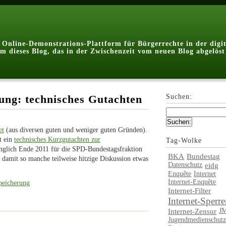
Online-Demonstrations-Plattform für Bürgerrechte in der digit
em dieses Blog, das in der Zwischenzeit vom neuen Blog abgelös
ung: technisches Gutachten
Suchen:
et
(aus diversen guten und weniger guten Gründen).
lt ein
technisches Kurzgutachten zur
Tag-Wolke
ünglich Ende 2011 für die SPD-Bundestagsfraktion
BKA
Bundestag
ja damit so manche teilweise hitzige Diskussion etwas
Datenschutz
eidg
Enquête
Internet
Internet-Enquête
peicherung
Internet-Filter
Internet-Sperr
J
Internet-Zensur
Jugendmedienschutz