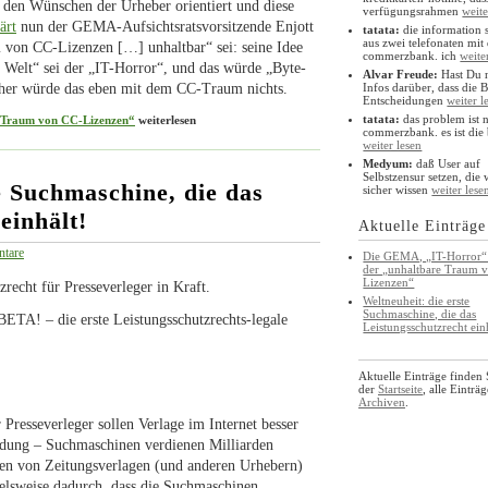
n den Wünschen der Urheber orientiert und diese
verfügungsrahmen
weite
ärt
nun der
GEMA-Aufsichtsratsvorsitzende
Enjott
tatata:
die information
aus zwei telefonaten mit
 von CC-Lizenzen […] unhaltbar“ sei: seine Idee
commerzbank. ich
weite
 Welt“ sei der „
IT-Horror“, und das würde „
Byte-
Alvar Freude:
Hast Du 
Infos darüber, dass die 
aher würde das eben mit dem CC-Traum nichts.
Entscheidungen
weiter l
tatata:
das problem ist n
 Traum von CC-Lizenzen“
weiterlesen
commerzbank. es ist die
weiter lesen
Medyum:
daß User auf
Selbstzensur setzen, die 
e Suchmaschine, die das
sicher wissen
weiter lese
einhält!
Aktuelle Einträge
tare
Die GEMA, „IT-Horror“
der „unhaltbare Traum 
Lizenzen“
zrecht für Presseverleger in Kraft.
Weltneuheit: die erste
Suchmaschine, die das
ETA! – die erste Leistungsschutzrechts-legale
Leistungsschutzrecht ein
Aktuelle Einträge finden 
der
Startseite
, alle Einträ
Archiven
.
Presseverleger sollen Verlage im Internet besser
ndung – Suchmaschinen verdienen Milliarden
ngen von Zeitungsverlagen (und anderen Urhebern)
elsweise dadurch, dass die Suchmaschinen