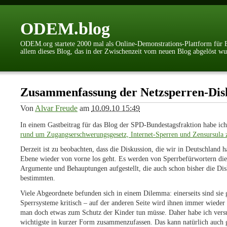
ODEM.blog
ODEM.org startete 2000 mal als Online-Demonstrations-Plattform für Bü
allem dieses Blog, das in der Zwischenzeit vom neuen Blog abgelöst w
Zusammenfassung der Netzsperren-Dis
Von
Alvar Freude
am
10.09.10 15:49
In einem Gastbeitrag für das Blog der SPD-Bundestagsfraktion habe ic
rund um Zugangserschwerungsgesetz, Internet-Sperren und Zensursula
Derzeit ist zu beobachten, dass die Diskussion, die wir in Deutschland h
Ebene wieder von vorne los geht. Es werden von Sperrbefürwortern die
Argumente und Behauptungen aufgestellt, die auch schon bisher die Dis
bestimmten.
Viele Abgeordnete befunden sich in einem Dilemma: einerseits sind sie
Sperrsysteme kritisch – auf der anderen Seite wird ihnen immer wieder 
man doch etwas zum Schutz der Kinder tun müsse. Daher habe ich vers
wichtigste in kurzer Form zusammenzufassen. Das kann natürlich auch g